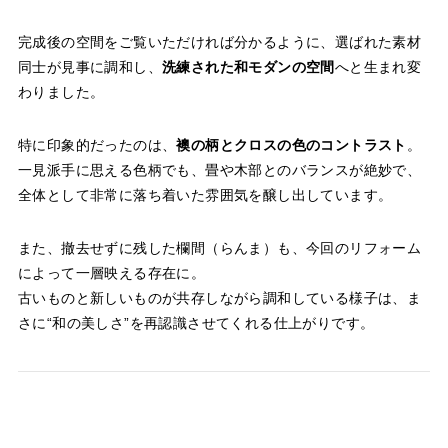
完成後の空間をご覧いただければ分かるように、選ばれた素材
同士が見事に調和し、
洗練された和モダンの空間
へと生まれ変
わりました。
特に印象的だったのは、
襖の柄とクロスの色のコントラスト
。
一見派手に思える色柄でも、畳や木部とのバランスが絶妙で、
全体として非常に落ち着いた雰囲気を醸し出しています。
また、撤去せずに残した欄間（らんま）も、今回のリフォーム
によって一層映える存在に。
古いものと新しいものが共存しながら調和している様子は、ま
さに“和の美しさ”を再認識させてくれる仕上がりです。