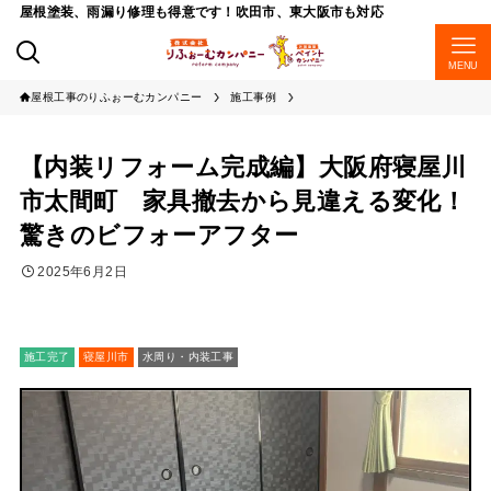
屋根塗装、雨漏り修理も得意です！吹田市、東大阪市も対応
MENU
屋根工事のりふぉーむカンパニー
施工事例
【内装リフォーム完成編】大阪府寝屋川
市太間町 家具撤去から見違える変化！
驚きのビフォーアフター
2025年6月2日
施工完了
寝屋川市
水周り・内装工事