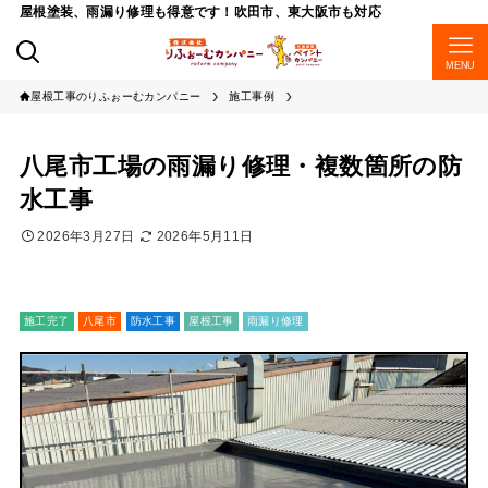
屋根塗装、雨漏り修理も得意です！吹田市、東大阪市も対応
MENU
屋根工事のりふぉーむカンパニー
施工事例
八尾市工場の雨漏り修理・複数箇所の防
水工事
2026年3月27日
2026年5月11日
施工完了
八尾市
防水工事
屋根工事
雨漏り修理