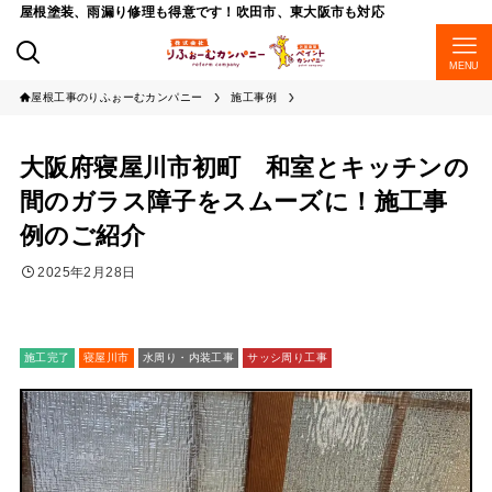
屋根塗装、雨漏り修理も得意です！吹田市、東大阪市も対応
MENU
屋根工事のりふぉーむカンパニー
施工事例
大阪府寝屋川市初町 和室とキッチンの
間のガラス障子をスムーズに！施工事
例のご紹介
2025年2月28日
施工完了
寝屋川市
水周り・内装工事
サッシ周り工事