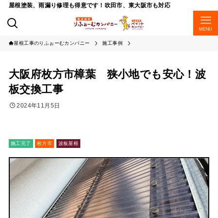
屋根塗装、雨漏り修理も得意です！吹田市、東大阪市も対応
MENU
屋根工事のりふぉーむカンパニー
施工事例
大阪府枚方市樟葉 狭小地でも安心！波
板交換工事
2024年11月5日
施工完了
枚方市
波板屋根