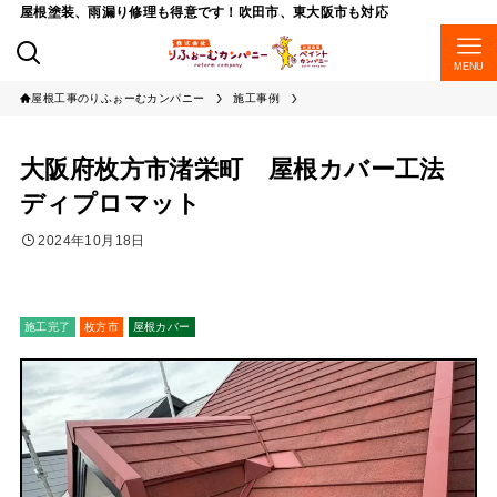
屋根塗装、雨漏り修理も得意です！吹田市、東大阪市も対応
MENU
屋根工事のりふぉーむカンパニー
施工事例
大阪府枚方市渚栄町 屋根カバー工法
ディプロマット
2024年10月18日
施工完了
枚方市
屋根カバー