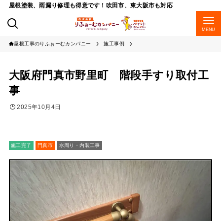
屋根塗装、雨漏り修理も得意です！吹田市、東大阪市も対応
MENU
屋根工事のりふぉーむカンパニー
施工事例
大阪府門真市野里町 階段手すり取付工
事
2025年10月4日
施工完了
門真市
水周り・内装工事