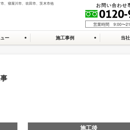
方市、寝屋川市、吹田市、茨木市他
お問い合わせ
営業時間 9:00〜2
ュー
施工事例
当社
工事
施工後