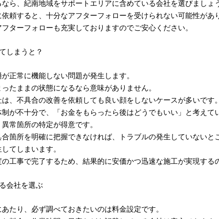
るなら、紀南地域をサポートエリアに含めている会社を選びましょ
に依頼すると、十分なアフターフォローを受けられない可能性があ
アフターフォローも充実しておりますのでご安心ください。
てしまうと？
樋が正常に機能しない問題が発生します。
まったままの状態になるなら意味がありません。
社は、不具合の改善を依頼しても良い顔をしないケースが多いです
体制が不十分で、「お金をもらったら後はどうでもいい」と考えて
、異常箇所の特定が得意です。
具合箇所を明確に把握できなければ、トラブルの発生していないと
生してしまいます。
度の工事で完了するため、結果的に安価かつ迅速な施工が実現する
る会社を選ぶ
にあたり、必ず調べておきたいのは料金設定です。