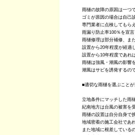
雨樋の故障の原因は一つ
ゴミが原因の場合は自己
専門業者に点検してもら
雨漏り防止率100％を宣
雨樋修理は部分補修、ま
設置から20年程度が経過
設置から10年程度であれ
雨樋は強風・潮風の影響
潮風はサビを誘発するの
■適切な雨樋を選ぶことが
立地条件にマッチした雨
紀南地方は台風の被害を
雨樋の設置は自分自身で
地域密着の施工会社であ
また地域に根差している