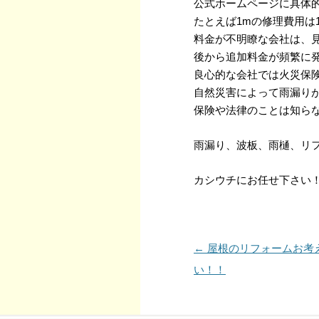
公式ホームページに具体
たとえば1mの修理費用は
料金が不明瞭な会社は、
後から追加料金が頻繁に
良心的な会社では火災保
自然災害によって雨漏り
保険や法律のことは知ら
雨漏り、波板、雨樋、リ
カシウチにお任せ下さい
Post navigation
←
屋根のリフォームお考
い！！