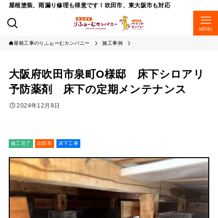
屋根塗装、雨漏り修理も得意です！吹田市、東大阪市も対応
MENU
屋根工事のりふぉーむカンパニー
施工事例
大阪府吹田市泉町O様邸 床下シロアリ
予防薬剤 床下の定期メンテナンス
2024年12月8日
施工完了
吹田市
床下工事