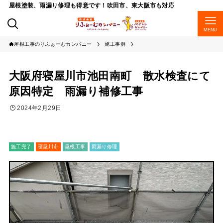
屋根塗装、雨漏り修理も得意です！吹田市、東大阪市も対応
MENU
屋根工事のりふぉーむカンパニー
施工事例
大阪府寝屋川市池田南町 散水検査にて
原因特定 雨漏り補修工事
2024年2月29日
施工完了
寝屋川市
屋根工事
雨漏り修理