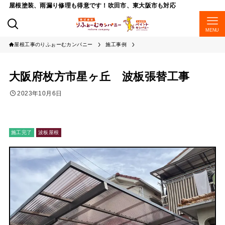
屋根塗装、雨漏り修理も得意です！吹田市、東大阪市も対応
MENU
屋根工事のりふぉーむカンパニー
施工事例
大阪府枚方市星ヶ丘 波板張替工事
2023年10月6日
施工完了
波板屋根