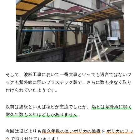
そして、波板工事において一番大事といっても過言ではないフ
ックも紫外線に弱いプラスチック製で、さらに数も少なく取り
付けられていたようです。
以前は波板といえば塩ビが主流でしたが、
塩ビは紫外線に弱く
耐久年数も３年ほどしかありません
。
今回は塩ビよりも
耐久年数の長いポリカの波板
を
ポリカのフッ
ク
で取り付けていきます！