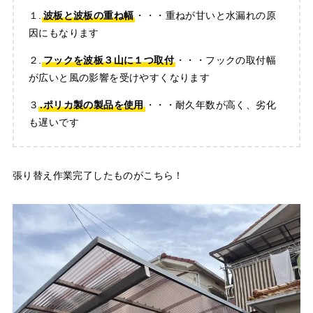
１.
波板と波板の重ね幅
・・・重ねが甘いと水漏れの原
因にもなります
２.
フックを波板３山に１つ取付
・・・フックの取付幅
が広いと風の影響を受けやすくなります
３
.ポリカ製の製品を使用
・・・耐久年数が高く、劣化
も遅いです
張り替え作業完了したものがこちら！