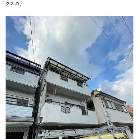
クスJY）