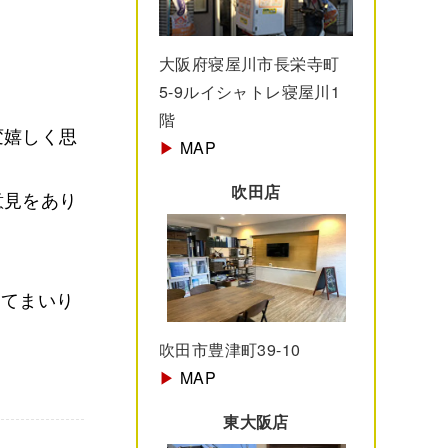
大阪府寝屋川市長栄寺町
5-9ルイシャトレ寝屋川1
階
変嬉しく思
▶︎
MAP
吹田店
意見をあり
してまいり
吹田市豊津町39-10
▶︎
MAP
東大阪店