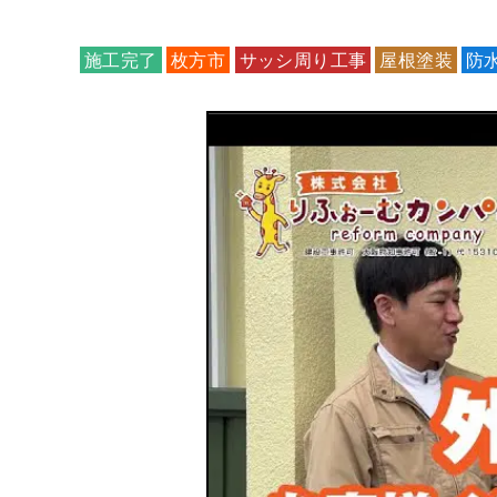
施工完了
枚方市
サッシ周り工事
屋根塗装
防