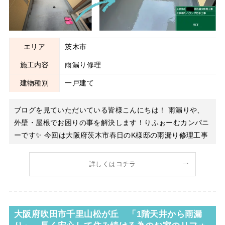
エリア
茨木市
施工内容
雨漏り修理
建物種別
一戸建て
ブログを見ていただいている皆様こんにちは！ 雨漏りや、
外壁・屋根でお困りの事を解決します！りふぉーむカンパニ
ーです✨ 今回は大阪府茨木市春日のK様邸の雨漏り修理工事
のご紹介です。 ３階建の２階天井から雨漏りしているとご
連絡があり、早速現地へ！ ある時ご帰宅された際に床に水
詳しくはコチラ
溜りができていて、天井が雨漏りにより穴が空いていたと
大阪府吹田市千里山松が丘 「1階天井から雨漏