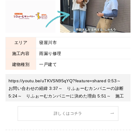
エリア
寝屋川市
施工内容
雨漏り修理
建物種別
一戸建て
https://youtu.be/uTKVSN95qYQ?feature=shared 0:53～
お問い合わせの経緯 3:37～ りふぉーむカンパニーの診断
5:24～ りふぉーむカンパニーに決めた理由 5:51～ 施工
後、雨漏りはしますか？ 7:35～ 当社に対する率直なご感
想をお願いします！
詳しくはコチラ