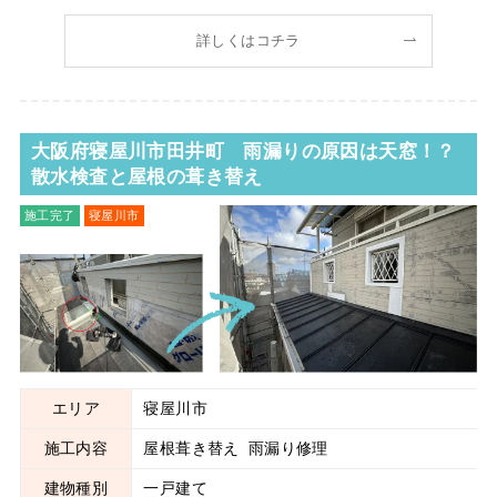
の様子をご紹介します！ きっかけは「塗装のお見積り」か
ら A様から最初にいただいたご相談は「外装塗装の見積もり
詳しくはコチラ
をしてほしい」という内容でした。しかし現地調査の
大阪府寝屋川市田井町 雨漏りの原因は天窓！？
散水検査と屋根の葺き替え
施工完了
寝屋川市
屋根葺き替え
雨漏り修理
エリア
寝屋川市
施工内容
屋根葺き替え
雨漏り修理
建物種別
一戸建て