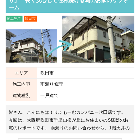
り」 長く安心して住み続ける為のお家のリフォ
ーム
施工完了
吹田市
雨漏り修理
エリア
吹田市
施工内容
雨漏り修理
建物種別
一戸建て
皆さん、こんにちは！りふぉーむカンパニー吹田店です。
今回は、大阪府吹田市千里山松が丘にお住まいのS様邸のお
宅のレポートです。 雨漏りのお問い合わせから、1階天井の
雨漏りと、1階のサッシ上部から雨漏りしているとの事でし