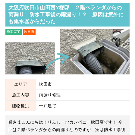
大阪府吹田市山田西Y様邸 ２階ベランダからの
雨漏り 防水工事後の雨漏り！？ 原因は意外に
も集水器からだった
施工完了
吹田市
雨漏り修理
エリア
吹田市
施工内容
雨漏り修理
建物種別
一戸建て
皆さまこんにちは！りふぉーむカンパニー吹田店です！ 今
回は２階ベランダからの雨漏りなのですが、実は防水工事後