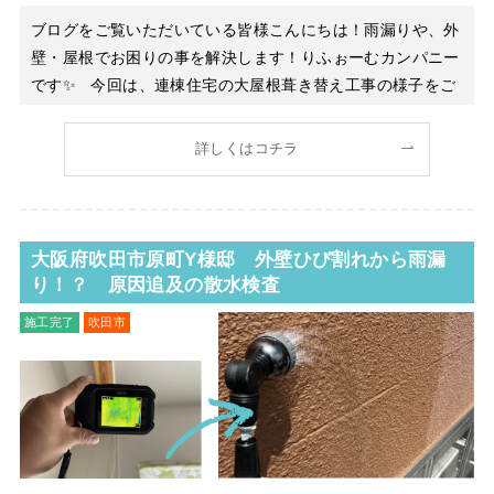
ブログをご覧いただいている皆様こんにちは！雨漏りや、外
壁・屋根でお困りの事を解決します！りふぉーむカンパニー
です✨ 今回は、連棟住宅の大屋根葺き替え工事の様子をご
紹介します。雨漏りがきっかけでご相談いただいたお宅です
が、調査を進めると意外な原因が見えてきました。 ■ 雨漏り
詳しくはコチラ
の原因は「お隣の家」から？
大阪府吹田市原町Y様邸 外壁ひび割れから雨漏
り！？ 原因追及の散水検査
施工完了
吹田市
雨漏り修理