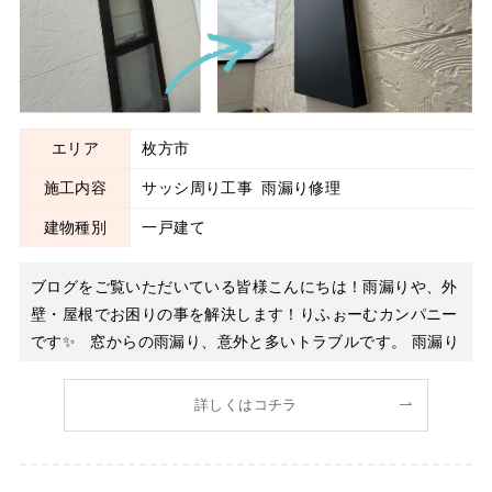
エリア
枚方市
施工内容
サッシ周り工事
雨漏り修理
建物種別
一戸建て
ブログをご覧いただいている皆様こんにちは！雨漏りや、外
壁・屋根でお困りの事を解決します！りふぉーむカンパニー
です✨ 窓からの雨漏り、意外と多いトラブルです。 雨漏り
と聞くと「屋根から」というイメージが強いですが、実は窓
まわりからの雨漏りも非常に多いのをご存じでしょうか？特
詳しくはコチラ
に 古い窓サッシや使っていな