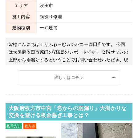
エリア
吹田市
施工内容
雨漏り修理
建物種別
一戸建て
皆様こんにちは！りふぉーむカンパニー吹田店です。 今回
は大阪府吹田市原町のY様邸のレポートです！ ２階サッシの
上部から雨漏りするということでお問い合わせいただき、現
地に急行いたしました！ 数年前に塗装工事をしたばかりで
すが雨漏りしてきたとのことで、２階サッシからだけでな
詳しくはコチラ
く、１階の玄関天井からも雨漏りしていましたので、原因を
調べる
大阪府枚方市中宮「窓からの雨漏り」大掛かりな
交換を避ける板金塞ぎ工事とは？
施工完了
枚方市
サッシ周り工事
雨漏り修理