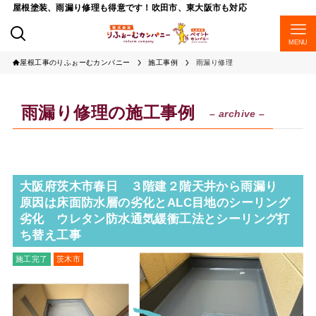
屋根塗装、雨漏り修理も得意です！吹田市、東大阪市も対応
MENU
屋根工事のりふぉーむカンパニー
施工事例
雨漏り修理
雨漏り修理の施工事例
– archive –
大阪府茨木市春日 ３階建２階天井から雨漏り
原因は床面防水層の劣化とALC目地のシーリング
劣化 ウレタン防水通気緩衝工法とシーリング打
ち替え工事
施工完了
茨木市
雨漏り修理