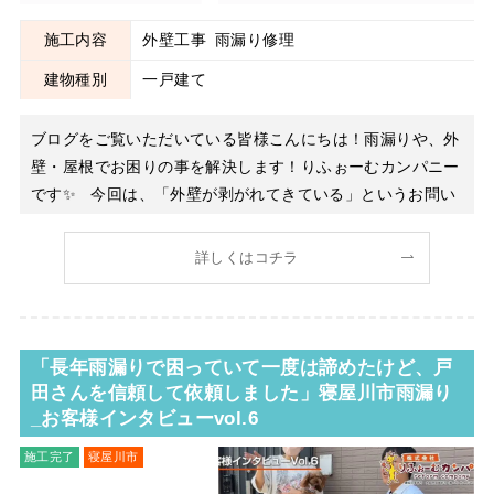
施工内容
外壁工事
雨漏り修理
建物種別
一戸建て
ブログをご覧いただいている皆様こんにちは！雨漏りや、外
壁・屋根でお困りの事を解決します！りふぉーむカンパニー
です✨ 今回は、「外壁が剥がれてきている」というお問い
合わせをいただき、現地調査を行ったお宅の様子をご紹介し
ます。 お伺いしてみると、想像していた以上に状態が悪
詳しくはコチラ
く、外壁だけでなく内部の防水紙の劣化もかなり進行してい
ました。
「長年雨漏りで困っていて一度は諦めたけど、戸
田さんを信頼して依頼しました」寝屋川市雨漏り
_お客様インタビューvol.6
施工完了
寝屋川市
雨漏り修理