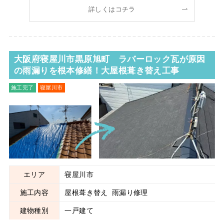
た。 雨漏りしていた１階天井はこちら。長期間雨漏りして
詳しくはコチラ
いたこともあり、天井材が撓んで落ちそうになって
大阪府寝屋川市黒原旭町 ラバーロック瓦が原因
の雨漏りを根本修繕！大屋根葺き替え工事
施工完了
寝屋川市
屋根葺き替え
雨漏り修理
エリア
寝屋川市
施工内容
屋根葺き替え
雨漏り修理
建物種別
一戸建て