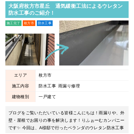
大阪府枚方市星丘 通気緩衝工法によるウレタン
防水工事のご紹介！
施工完了
枚方市
防水工事
雨漏り修理
エリア
枚方市
施工内容
防水工事
雨漏り修理
建物種別
一戸建て
ブログをご覧いただいている皆様こんにちは！雨漏りや、外
壁・屋根でお困りの事を解決します！りふぉーむカンパニー
です✨ 今回は、A様邸で行ったベランダのウレタン防水工事