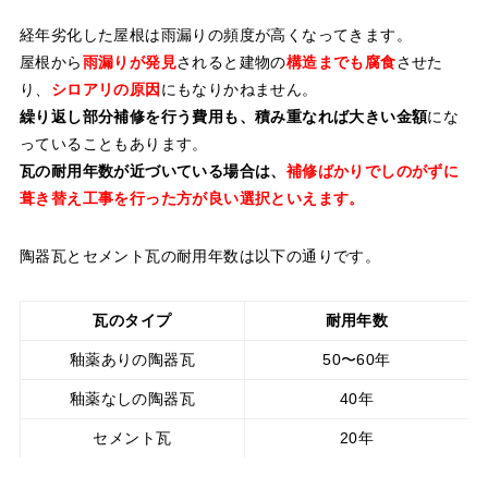
経年劣化した屋根は雨漏りの頻度が高くなってきます。
屋根から
雨漏りが発見
されると建物の
構造までも腐食
させた
り、
シロアリの原因
にもなりかねません。
繰り返し部分補修を行う費用も、積み重なれば大きい金額
にな
っていることもあります。
瓦の耐用年数が近づいている場合は、
補修ばかりでしのがずに
葺き替え工事を行った方が良い選択といえます。
陶器瓦とセメント瓦の耐用年数は以下の通りです。
瓦のタイプ
耐用年数
釉薬ありの陶器瓦
50〜60年
釉薬なしの陶器瓦
40年
セメント瓦
20年