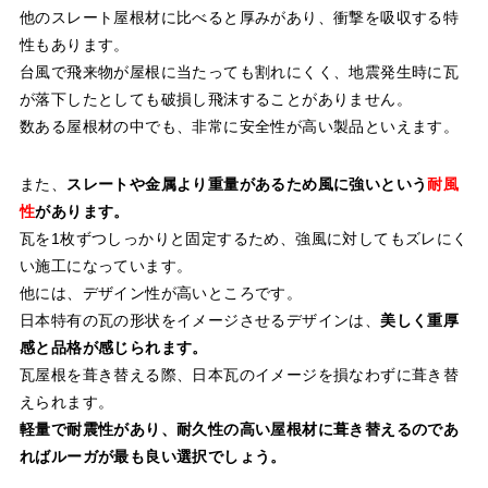
他のスレート屋根材に比べると厚みがあり、衝撃を吸収する特
性もあります。
台風で飛来物が屋根に当たっても割れにくく、地震発生時に瓦
が落下したとしても破損し飛沫することがありません。
数ある屋根材の中でも、非常に安全性が高い製品といえます。
また、
スレートや金属より重量があるため風に強いという
耐風
性
があります。
瓦を1枚ずつしっかりと固定するため、強風に対してもズレにく
い施工になっています。
他には、デザイン性が高いところです。
日本特有の瓦の形状をイメージさせるデザインは、
美しく重厚
感と品格が感じられます。
瓦屋根を葺き替える際、日本瓦のイメージを損なわずに葺き替
えられます。
軽量で耐震性があり、耐久性の高い屋根材に葺き替えるのであ
ればルーガが最も良い選択でしょう。