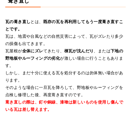
葺き直し
瓦の葺き直し
とは、
既存の瓦を再利用してもう一度葺き直すこ
とです。
瓦は、地震や台風などの自然災害によって、瓦がズレたり多少
の損傷も出てきます。
瓦屋根が
全体にズレ
てきたり、
棟瓦が沈んだり
、または
下地の
野地板やルーフィングの劣化
が激しい場合に行うこともありま
す。
しかし、まだ十分に使える瓦を処分するのは勿体無い場合があ
ります。
そのような場合に一旦瓦を降ろして、野地板やルーフィングを
点検し修理した後、再度葺き直すのです。
葺き直しの際は、釘や銅線、漆喰は新しいものを使用し傷んで
いる瓦は差し替えます。