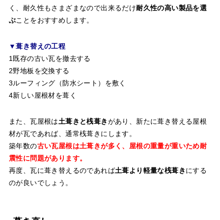
く、耐久性もさまざまなので出来るだけ
耐久性の高い製品を選
ぶ
ことをおすすめします。
▼葺き替えの工程
1既存の古い瓦を撤去する
2野地板を交換する
3ルーフィング（防水シート）を敷く
4新しい屋根材を葺く
また、瓦屋根は
土葺きと桟葺き
があり、新たに葺き替える屋根
材が瓦であれば、通常桟葺きにします。
築年数の
古い瓦屋根は土葺きが多く、屋根の重量が重いため耐
震性に問題があります。
再度、瓦に葺き替えるのであれば
土葺より軽量な桟葺き
にする
のが良いでしょう。