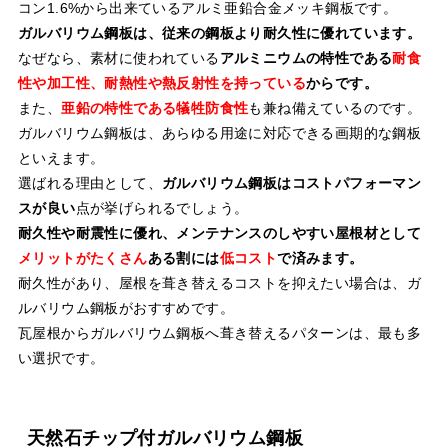
コン1.6%から出来ているアルミ亜鉛合金メッキ鋼板です。
ガルバリウム鋼板は、従来の鋼板より耐久性に優れています。
なぜなら、素材に使われている
アルミニウムの特性である
耐食
性や加工性、耐熱性や熱反射性を持っている
からです。
また、
亜鉛の特性である犠牲防食性
も兼ね備えているのです。
ガルバリウム鋼板は、あらゆる用途に対応できる画期的な鋼板
といえます。
選ばれる理由として、
ガルバリウム鋼板はコストパフォーマン
スが良い
点が挙げられるでしょう。
耐久性や耐震性に優れ、メンテナンスのしやすい屋根材として
メリットがたくさん
ある割には
低コスト
で済みます。
耐久性があり、屋根を葺き替えるコストを抑えたい場合は、ガ
ルバリウム鋼板がおすすめです。
瓦屋根からガルバリウム鋼板へ葺き替えるパターンは、最も多
い選択です。
天然石チップ付ガルバリウム鋼板