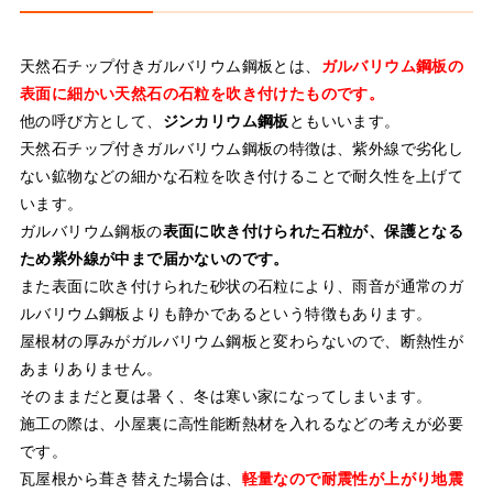
天然石チップ付きガルバリウム鋼板とは、
ガルバリウム鋼板の
表面に細かい天然石の石粒を吹き付けたものです。
他の呼び方として、
ジンカリウム鋼板
ともいいます。
天然石チップ付きガルバリウム鋼板の特徴は、紫外線で劣化し
ない鉱物などの細かな石粒を吹き付けることで耐久性を上げて
います。
ガルバリウム鋼板の
表面に吹き付けられた石粒が、保護となる
ため紫外線が中まで届かないのです。
また表面に吹き付けられた砂状の石粒により、雨音が通常のガ
ルバリウム鋼板よりも静かであるという特徴もあります。
屋根材の厚みがガルバリウム鋼板と変わらないので、断熱性が
あまりありません。
そのままだと夏は暑く、冬は寒い家になってしまいます。
施工の際は、小屋裏に高性能断熱材を入れるなどの考えが必要
です。
瓦屋根から葺き替えた場合は、
軽量なので耐震性が上がり地震