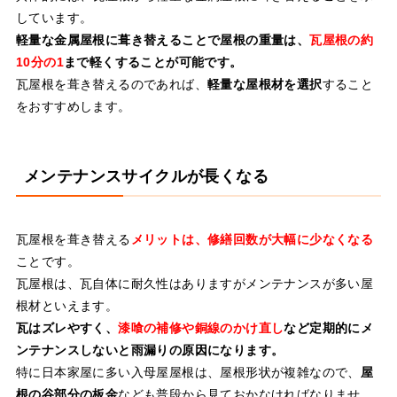
しています。
軽量な金属屋根に葺き替えることで屋根の重量は、
瓦屋根の約
10分の1
まで軽くすることが可能です。
瓦屋根を葺き替えるのであれば、
軽量な屋根材を選択
すること
をおすすめします。
メンテナンスサイクルが長くなる
瓦屋根を葺き替える
メリットは、修繕回数が大幅に少なくなる
ことです。
瓦屋根は、瓦自体に耐久性はありますがメンテナンスが多い屋
根材といえます。
瓦はズレやすく、
漆喰の補修や銅線のかけ直し
など定期的にメ
ンテナンスしないと雨漏りの原因になります。
特に日本家屋に多い入母屋屋根は、屋根形状が複雑なので、
屋
根の谷部分の板金
なども普段から見ておかなければなりませ