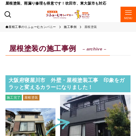
屋根塗装、雨漏り修理も得意です！吹田市、東大阪市も対応
MENU
屋根工事のりふぉーむカンパニー
施工事例
屋根塗装
屋根塗装の施工事例
– archive –
大阪府寝屋川市 外壁・屋根塗装工事 印象をガ
ラッと変えるカラーになりました！
施工完了
屋根塗装
外壁塗装