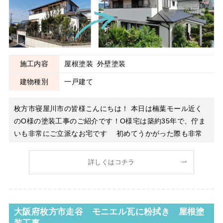
施工内容
屋根塗装
外壁塗装
建物種別
一戸建て
枚方市寝屋川市の皆様こんにちは！ 本日は楠葉モール近く
のO様の塗装工事のご紹介です！O様宅は築約35年で、佇ま
いも非常にご立派なお宅です 初めてうかがった際も非常
にやりがいのある建物だなと感じたことが強く印象に残って
います！ 早速診断を開始していくと、外壁のチョーキング
詳しくはコチラ
が非常に強かったですが、意外とひび割れは少なかった
大阪府枚方市走谷 モニエル瓦に粉拭き 屋根塗