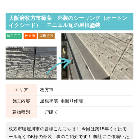
がこの数年で著しい
大阪府枚方市樟葉 外装のシーリング（オートン
イクシード） モニエル瓦の屋根塗装
施工完了
枚方市
屋根塗装
雨漏り修理
エリア
枚方市
施工内容
屋根塗装
雨漏り修理
建物種別
一戸建て
枚方市寝屋川市の皆様こんにちは！ 今回は築15年くずはモ
ール近くのK様の外装工事のご紹介です！ 弊社にご依頼いた