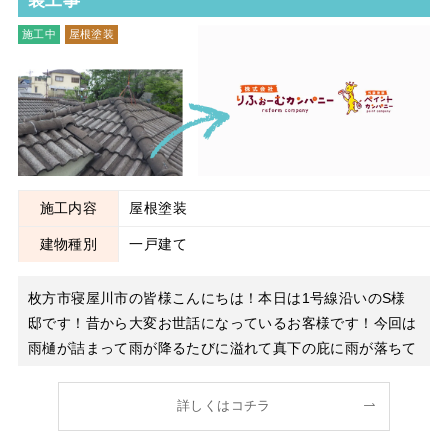
装工事
施工中
屋根塗装
施工内容
屋根塗装
建物種別
一戸建て
枚方市寝屋川市の皆様こんにちは！本日は1号線沿いのS様
邸です！昔から大変お世話になっているお客様です！今回は
雨樋が詰まって雨が降るたびに溢れて真下の庇に雨が落ちて
きてご近所様に迷惑になるので清掃をしてほしいとのご依頼
でした。作業も滞りなく終わり雨水も問題なく流れていきま
詳しくはコチラ
した しかし、、、久しぶりにお会いしたのですが、屋根