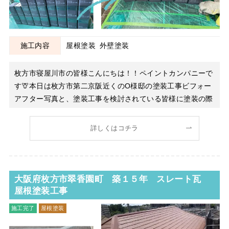
施工内容
屋根塗装
外壁塗装
枚方市寝屋川市の皆様こんにちは！！ペイントカンパニーで
す🦒本日は枚方市第二京阪近くのO様邸の塗装工事ビフォー
アフター写真と、塗装工事を検討されている皆様に塗装の際
の注意点をご紹介したいと思います まずはO様のお宅のビ
フォー写真をご覧ください！ 築25年で今回が初めての塗装
詳しくはコチラ
工事でした！屋根がかなり傷んでいたのですが、何
大阪府枚方市翠香園町 築１５年 スレート瓦
屋根塗装工事
施工完了
屋根塗装
屋根工事