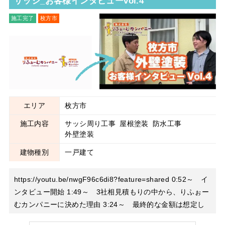
サッシ_お客様インタビューvol.4
施工完了
枚方市
サッシ周り工事
屋根塗装
防水工事
外壁塗装
エリア
枚方市
施工内容
サッシ周り工事
屋根塗装
防水工事
外壁塗装
建物種別
一戸建て
https://youtu.be/nwgF96c6di8?feature=shared 0:52～ イ
ンタビュー開始 1:49～ 3社相見積もりの中から、りふぉー
むカンパニーに決めた理由 3:24～ 最終的な金額は想定し
ていたものだったのか？ 4:08～ 足場を解体した後のご感