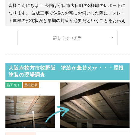
皆様こんにちは！ 今回は守口市大日町のS様邸のレポートに
なります。 波板工事でS様のお宅にお伺いした際に、スレー
ト屋根の劣化状況と早期の対策が必要だということをお伝え
したところ弊社にて屋根塗装工事もご依頼いただきました。
棟板金の釘が錆びて抜けかかっている箇所が多々あること
詳しくはコチラ
や、表面の塗料が完全に劣化していてスレートも波打
大阪府枚方市牧野阪 塗装か葺替えか・・・屋根
塗装の現場調査
施工完了
屋根塗装
屋根工事