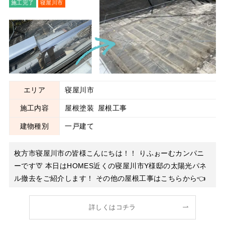
施工完了
寝屋川市
屋根塗装
屋根工事
エリア
寝屋川市
施工内容
屋根塗装
屋根工事
建物種別
一戸建て
枚方市寝屋川市の皆様こんにちは！！ りふぉーむカンパニ
ーです🦒 本日はHOMES近くの寝屋川市Y様邸の太陽光パネ
ル撤去をご紹介します！ その他の屋根工事はこちらから👈
皆様のお家にも巨大な朝日ソーラー太陽熱温水器は乗ってお
りませんか？そんな太陽熱温水器も非常に流行り多くの家で
詳しくはコチラ
ご使用が見られています😊 太陽熱