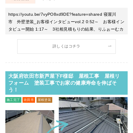
https://youtu.be/7vyPO8xd9DE?feature=shared 寝屋川
市 外壁塗装_お客様インタビューvol.2 0:52～ お客様イン
タビュー開始 1:17～ 3社相見積もりの結果、りふぉーむカ
ンパニーに決めた経緯 3:15～ 実際に施工が始まってから
の、りふぉーむカンパニーの印象 4:15～
詳しくはコチラ
大阪府吹田市新芦屋下F様邸 屋根工事 屋根リ
フォーム 塗装工事でお家の健康寿命を伸ばそ
う！
施工完了
吹田市
屋根塗装