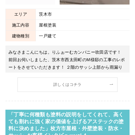
エリア
茨木市
施工内容
屋根塗装
建物種別
一戸建て
みなさまこんにちは。りふぉーむカンパニー吹田店です！
前回お伺いしました、茨木市西太田町のM様邸の工事のレポ
ートをさせていただきます！ ２階のサッシ上部から雨漏り
するとのことで、実際にお伺いしてみるとサッシのすぐ上の
板金屋根（瓦棒屋根）が腐食し、大きな穴が空いていまし
詳しくはコチラ
た！ 腐食していた箇所が複数ありましたので、全体的に板
「丁寧に何種類も塗料の説明をしてくれて、高く
ても割れに強く家の価値を上げるアステックの塗
料に決めました」枚方市屋根・外壁塗装・防水・