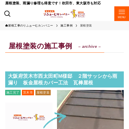
屋根塗装、雨漏り修理も得意です！吹田市、東大阪市も対応
MENU
屋根工事のりふぉーむカンパニー
施工事例
屋根塗装
屋根塗装の施工事例
– archive –
大阪府茨木市西太田町M様邸 ２階サッシから雨
漏り 板金屋根カバー工法 瓦棒屋根
施工完了
茨木市
屋根塗装