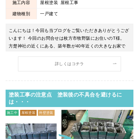
施工内容
屋根塗装
屋根工事
建物種別
一戸建て
こんにちは！今回も当ブログをご覧いただきありがとうござ
います！ 今回のお問合せは枚方市牧野阪にお住いのT様。
方楚神社の近くにある、築年数が40年近くの大きなお家で
す。 お問合せ内容としては、築年数が長いので屋根のメン
テナンスを考えているが、塗装でいいのか、葺き替えも検討
詳しくはコチラ
するべきなのか迷っているとの事でした。 屋根
塗装工事の注意点 塗装後の不具合を避けるに
は・・・
施工中
屋根塗装
外壁塗装