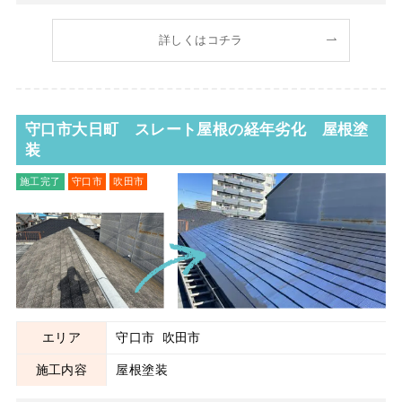
は屋根塗装のご依頼でした！ 当社とのお付き合いが始まる
前に外壁はカバー工法を行っており、今回ふと屋根もしなけ
詳しくはコチラ
ればと思い先ずは診断をということでご連絡をいただきまし
た。 塗装につ
守口市大日町 スレート屋根の経年劣化 屋根塗
装
施工完了
守口市
吹田市
屋根塗装
エリア
守口市
吹田市
施工内容
屋根塗装