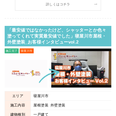
想 5:33～ さらに忌憚のないご感
詳しくはコチラ
「最安値ではなかったけど、シャッターとか色々
塗ってくれて実質最安値でした」寝屋川市屋根・
外壁塗装_お客様インタビューvol.2
施工完了
寝屋川市
屋根塗装
外壁塗装
エリア
寝屋川市
施工内容
屋根塗装
外壁塗装
建物種別
一戸建て