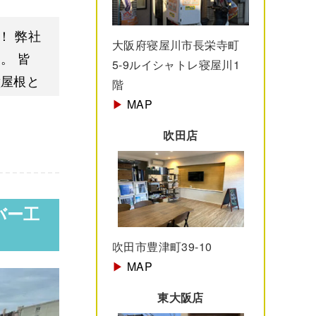
！ 弊社
大阪府寝屋川市長栄寺町
。 皆
5-9ルイシャトレ寝屋川1
壁屋根と
階
▶︎
MAP
吹田店
バー工
吹田市豊津町39-10
▶︎
MAP
東大阪店