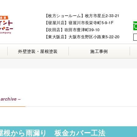
【枚方ショールーム】枚方市星丘2-33-21
【寝屋川店】寝屋川市長栄寺町5-9-1F
【吹田店】吹田市豊津町39-10
【東大阪店】大阪市生野区小路東5-22-20
外壁塗装・屋根塗装
施工事例
 archive –
屋根から雨漏り 板金カバー工法