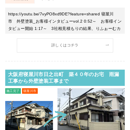
https://youtu.be/7vyPO8xd9DE?feature=shared 寝屋川
市 外壁塗装_お客様インタビューvol.2 0:52～ お客様イン
タビュー開始 1:17～ 3社相見積もりの結果、りふぉーむカ
ンパニーに決めた経緯 3:15～ 実際に施工が始まってから
の、りふぉーむカンパニーの印象 4:15～
詳しくはコチラ
大阪府寝屋川市日之出町 築４０年のお宅 雨漏
工事から外壁塗装工事まで
施工完了
寝屋川市
外壁塗装