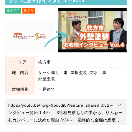
サッシ_お客様インタビューvol.4
施工完了
枚方市
サッシ周り工事
屋根塗装
防水工事
外壁塗装
エリア
枚方市
施工内容
サッシ周り工事
屋根塗装
防水工事
外壁塗装
建物種別
一戸建て
https://youtu.be/nwgF96c6di8?feature=shared 0:52～ イ
ンタビュー開始 1:49～ 3社相見積もりの中から、りふぉー
むカンパニーに決めた理由 3:24～ 最終的な金額は想定し
ていたものだったのか？ 4:08～ 足場を解体した後のご感