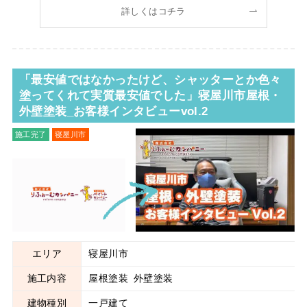
想 5:33～ さらに忌憚のないご感
詳しくはコチラ
「最安値ではなかったけど、シャッターとか色々
塗ってくれて実質最安値でした」寝屋川市屋根・
外壁塗装_お客様インタビューvol.2
施工完了
寝屋川市
屋根塗装
外壁塗装
エリア
寝屋川市
施工内容
屋根塗装
外壁塗装
建物種別
一戸建て