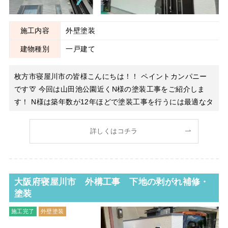
施工内容
外壁塗装
建物種別
一戸建て
枚方市寝屋川市の皆様こんにちは！！ ペイントカンパニー
です🦒 今回は山田池公園近くN様の塗装工事をご紹介しま
す！ N様は築年数が12年ほどで塗装工事を行うには最適なタ
イミングでした。見積も数社取られて当社へのご依頼をいた
だいたのですが、 「最も品質が良くて住宅が長持ちさせれ
詳しくはコチラ
そうな会社！」という非常にありがたい理由でご依頼いただ
き
大阪府寝屋川市 外構工事 下地の剥がれ補修・
塗装
施工完了
外壁塗装