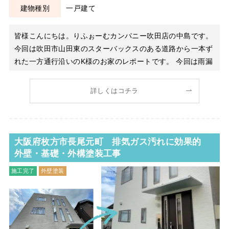
建物種別
一戸建て
皆様こんにちは。りふぉーむカンパニー吹田店の中島です。
今回は吹田市山田東のスターバックスのある道路から一本ず
れた一方通行沿いのK様のお家のレポートです。 今回は雨漏
りからのご相談だったのですが、散水検査で原因を突き止め
た結果、お気づきでは無かった場所から雨漏りしていたこと
詳しくはコチラ
が分かりました。 その一つがサッシ周りのからだったので
す
大阪府枚方市長尾元町 排気ガス汚れに効果的
外壁・基礎・外構塗装工事
施工完了
外壁塗装