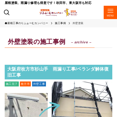
屋根塗装、雨漏り修理も得意です！吹田市、東大阪市も対応
MENU
屋根工事のりふぉーむカンパニー
施工事例
外壁塗装
外壁塗装の施工事例
– archive –
大阪府枚方市杉山手 雨漏り工事/ベランダ解体復
旧工事
施工完了
枚方市
外壁工事
外壁塗装
雨漏り修理