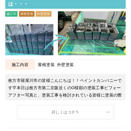
は・・・
施工中
屋根塗装
外壁塗装
施工内容
屋根塗装
外壁塗装
枚方市寝屋川市の皆様こんにちは！！ペイントカンパニーで
す🦒本日は枚方市第二京阪近くのO様邸の塗装工事ビフォー
アフター写真と、塗装工事を検討されている皆様に塗装の際
の注意点をご紹介したいと思います まずはO様のお宅のビ
フォー写真をご覧ください！ 築25年で今回が初めての塗装
詳しくはコチラ
工事でした！屋根がかなり傷んでいたのですが、何