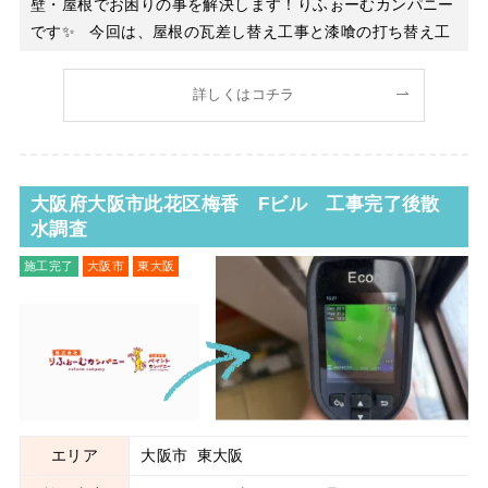
壁・屋根でお困りの事を解決します！りふぉーむカンパニー
です✨ 今回は、屋根の瓦差し替え工事と漆喰の打ち替え工
事を行った現場のご紹介です。 お客様からご相談いただい
たきっかけは、「突然訪問してきた業者に屋根の不具合を指
詳しくはコチラ
摘された」という内容でした。 最近特に増えているのが、
「瓦が
大阪府大阪市此花区梅香 Fビル 工事完了後散
水調査
施工完了
大阪市
東大阪
サッシ周り工事
雨漏り修理
エリア
大阪市
東大阪