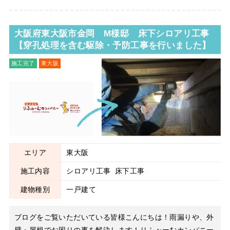
ケースで
大阪府東大阪市金岡 M様邸 床下シロアリ工事
【穿孔処理を含む駆除・予防工事を行いました】
施工完了
東大阪
シロアリ工事
床下工事
エリア
東大阪
施工内容
シロアリ工事
床下工事
建物種別
一戸建て
ブログをご覧いただいている皆様こんにちは！雨漏りや、外
壁・屋根でお困りの事を解決します！りふぉーむカンパニー