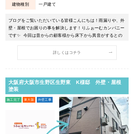
建物種別
一戸建て
ブログをご覧いただいている皆様こんにちは！雨漏りや、外
壁・屋根でお困りの事を解決します！りふぉーむカンパニー
です✨ 今回は昔からの顧客様から床下から異音がするとの
ことでお伺いしました。 数十年前に床下の撹拌機工事をさ
れておりそちらからの異音でした。 いざ確認してみると動
詳しくはコチラ
いてはいたんですがプロペラが接触しかなり危険な状態でし
た。
大阪府大阪市生野区生野東 K様邸 外壁・屋根
塗装
施工完了
東大阪
外壁工事
屋根塗装
外壁塗装
屋根工事