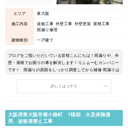
エリア
東大阪
施工内容
波板工事
外壁工事
外壁塗装
屋根工事
雨漏り修理
建物種別
一戸建て
ブログをご覧いただいている皆様こんにちは！雨漏りや、外
壁・屋根でお困りの事を解決します！りふぉーむカンパニー
です✨ 雨漏りの原因をしっかり調査してから補修 雨漏りは
原因を特定しないまま補修してしまうと、再発する可能性が
あります。 今回も事前にしっかりと現地調査を行い、雨水
詳しくはコチラ
の侵入経路を確認。 原因箇所を適切な工法で補修し、再発
防止を
大阪府東大阪市横小路町 T様邸 火災保険適
用 波板張替え工事