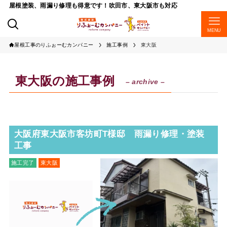
屋根塗装、雨漏り修理も得意です！吹田市、東大阪市も対応
MENU
屋根工事のりふぉーむカンパニー
施工事例
東大阪
東大阪の施工事例
– archive –
大阪府東大阪市客坊町T様邸 雨漏り修理・塗装
工事
施工完了
東大阪
波板工事
外壁工事
外壁塗装
屋根工事
雨漏り修理