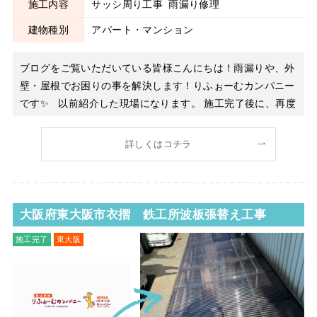
施工内容
サッシ周り工事
雨漏り修理
建物種別
アパート・マンション
ブログをご覧いただいている皆様こんにちは！雨漏りや、外
壁・屋根でお困りの事を解決します！りふぉーむカンパニー
です✨ 以前紹介した現場になります。 施工完了後に、再度
散水検査を実施しました。修繕前と同じ条件で水をかけ、漏
水が完全に止まっているかを確認します。 他にも原因がな
詳しくはコチラ
いか？まとめて調べまし
大阪府東大阪市衣摺 鉄工所波板張替え工事
施工完了
東大阪
波板工事
屋根工事