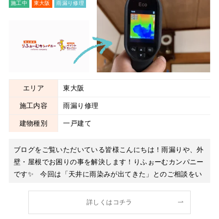
施工中
東大阪
雨漏り修理
エリア
東大阪
施工内容
雨漏り修理
建物種別
一戸建て
ブログをご覧いただいている皆様こんにちは！雨漏りや、外
壁・屋根でお困りの事を解決します！りふぉーむカンパニー
です✨ 今回は「天井に雨染みが出てきた」とのご相談をい
ただき、現地調査および散水調査を実施しました。雨漏りは
放置すると建物内部の腐食やカビの発生につながるため、早
詳しくはコチラ
期の原因特定と適切な修繕が非常に重要です。 特に今回の