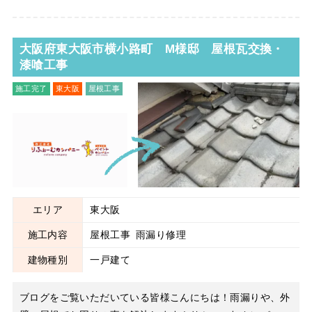
大阪府東大阪市横小路町 M様邸 屋根瓦交換・
漆喰工事
施工完了
東大阪
屋根工事
雨漏り修理
エリア
東大阪
施工内容
屋根工事
雨漏り修理
建物種別
一戸建て
ブログをご覧いただいている皆様こんにちは！雨漏りや、外