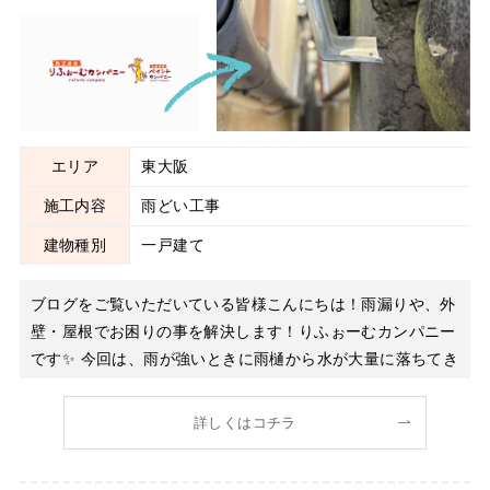
雨どい工事
エリア
東大阪
施工内容
雨どい工事
建物種別
一戸建て
ブログをご覧いただいている皆様こんにちは！雨漏りや、外
壁・屋根でお困りの事を解決します！りふぉーむカンパニー
です✨ 今回は、雨が強いときに雨樋から水が大量に落ちてき
て窓に当たってうるさいから確認してほしいとのお問い合わ
せ頂きました。 現地確認にお伺いすると集水器の所で詰ま
詳しくはコチラ
りが発生しておりました。 軒樋約8ｍコケが溜まって